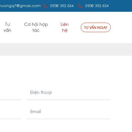
huongq7@gmail.com
0938 392 634
0938 392 634
Tư
Cơ hội hợp
Liên
TƯ VẤN NGAY
vấn
tác
hệ
Điện thoại
Email