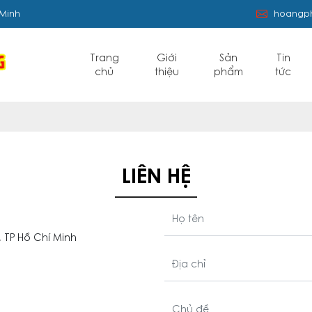
 Minh
hoangp
Trang
Giới
Sản
Tin
chủ
thiệu
phẩm
tức
LIÊN HỆ
Họ tên
, TP Hồ Chí Minh
Địa chỉ
Chủ đề