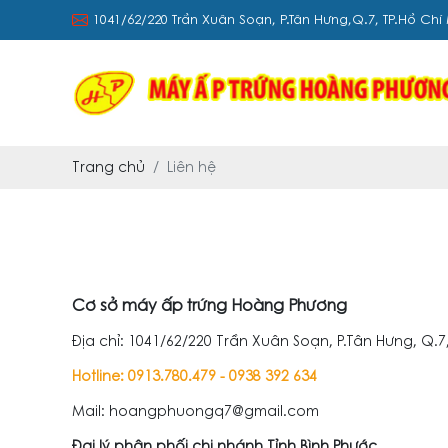
1041/62/220 Trần Xuân Soạn, P.Tân Hưng,Q.7, TP.Hồ Chí
Trang chủ
Liên hệ
Cơ sở máy ấp trứng Hoàng Phương
Địa chỉ: 1041/62/220 Trần Xuân Soạn, P.Tân Hưng, Q.7
Hotline: 0913.780.479 - 0938 392 634
Mail: hoangphuongq7@gmail.com
Đại lý phân phối chi nhánh Tỉnh Bình Phước